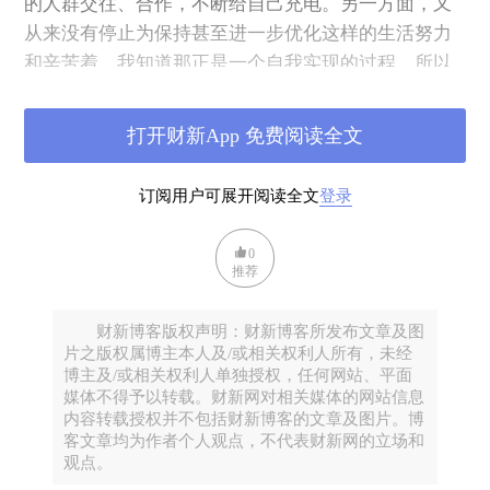
的人群交往、合作，不断给自己充电。另一方面，又
从来没有停止为保持甚至进一步优化这样的生活努力
和辛苦着，我知道那正是一个自我实现的过程，所以
乐在其中。
打开财新App 免费阅读全文
而喜欢自由，就意味着即使面对一些似乎让我达到另
两个目的的选择，如果让我觉得其违背了我的本心，
订阅用户可展开阅读全文
登录
让我必须做一些不喜欢、内心不接受的事情，我也毫
不犹豫地放弃。我也很自然的总是和自己喜欢的人扎
0
堆，有自己喜好的消磨时间和利用时间的方式。
推荐
这也就是环境的因素。
财新博客版权声明：财新博客所发布文章及图
片之版权属博主本人及/或相关权利人所有，未经
博主及/或相关权利人单独授权，任何网站、平面
这可能是催化理想转弯的最大因素。早年想当老师或
媒体不得予以转载。财新网对相关媒体的网站信息
者医生，后来发现，哦，似乎自己走到一条完全不同
内容转载授权并不包括财新博客的文章及图片。博
客文章均为作者个人观点，不代表财新网的立场和
的路上。读博士的我们都想过当教授，几年下来，却
观点。
发现当教授可不是那么好当的。想着要成为大公司的